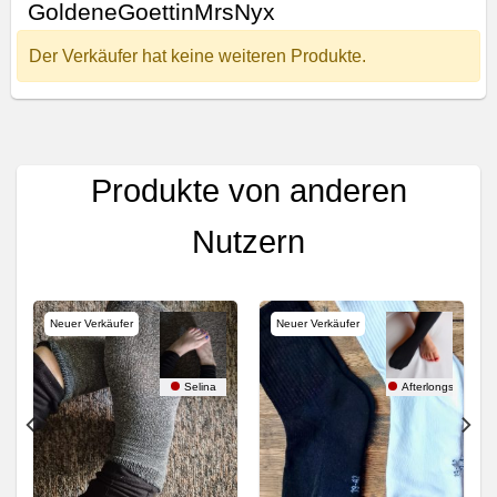
GoldeneGoettinMrsNyx
Der Verkäufer hat keine weiteren Produkte.
Produkte von anderen
Nutzern
Neuer Verkäufer
Neuer Verkäufer
ocks
Selina
Afterlongshift