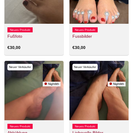
Neues Produkt
Neues Produkt
Fußfoto
Fussbilder
€
30,00
€
30,00
Neuer Verkäufer
Neuer Verkäufer
Nightlith
Nightlith
Neues Produkt
Neues Produkt
Abkühlung
Liebevolle Bilder