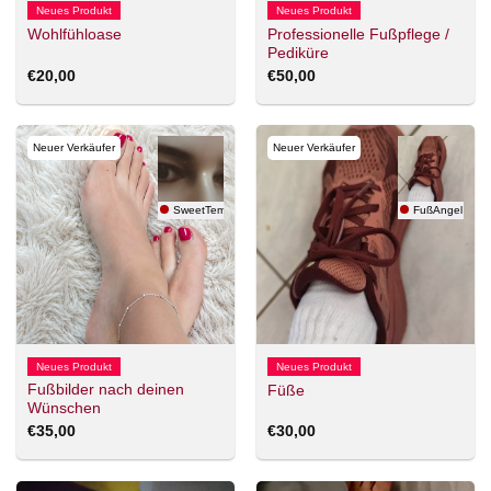
Neues Produkt
Neues Produkt
Professionelle Fußpflege /
Wohlfühloase
Pediküre
€
20,00
€
50,00
Neuer Verkäufer
Neuer Verkäufer
SweetTemptation
FußAngel
Neues Produkt
Neues Produkt
Fußbilder nach deinen
Füße
Wünschen
€
35,00
€
30,00