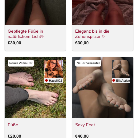
Gepflegte Füße in
Eleganz bis in die
natürlichem Licht✨
Zehenspitzen✨
€
30,00
€
30,00
Neuer Verkäufer
Neuer Verkäufer
Hassiiii92
EllaActive
Füße
Sexy Feet
€
20,00
€
40,00