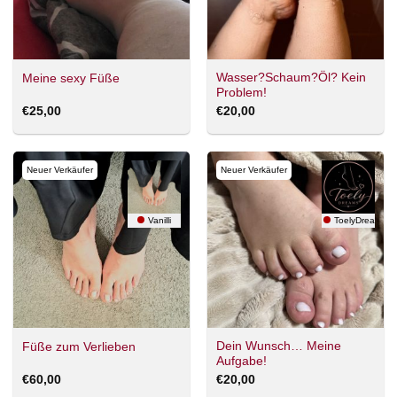
Wasser?Schaum?Öl? Kein
Meine sexy Füße
Problem!
€
25,00
€
20,00
Neuer Verkäufer
Neuer Verkäufer
Vanilli
ToelyDreams
Dein Wunsch… Meine
Füße zum Verlieben
Aufgabe!
€
60,00
€
20,00