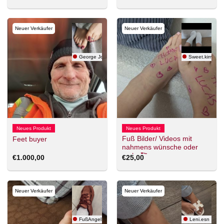
Neuer Verkäufer
Neuer Verkäufer
George Joseph
Sweet.kimi
Neues Produkt
Neues Produkt
Fuß Bilder/ Videos mit
Feet buyer
nahmens wünsche oder
mehr 🥰
€
1.000,00
€
25,00
Neuer Verkäufer
Neuer Verkäufer
FußAngel
Leni.esn