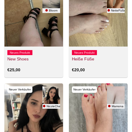
Bloom
NetteFüße88
Neues Produkt
Neues Produkt
New Shoes
Heiße Füße
€
25,00
€
20,00
Neuer Verkäufer
Neuer Verkäufer
NicoleCherry77
Mamona