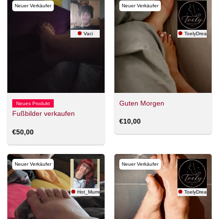
Neuer Verkäufer
Neuer Verkäufer
Vaci
ToelyDreams
Guten Morgen
Neues Produkt
Fußbilder verkaufen
€
10,00
€
50,00
Neuer Verkäufer
Neuer Verkäufer
Hot_Mummy_93
ToelyDreams