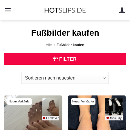
Zum
Inhalt
springen
Fußbilder kaufen
Alle
/
Fußbilder kaufen
FILTER
Neuer Verkäufer
Neuer Verkäufer
Feetlover
Miss Filly