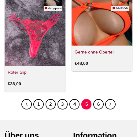
dirtyqueen
Melli556
Gerne ohne Oberteil
€
48,00
Roter Slip
€
38,00
1
2
3
4
5
6
Über uns
Information