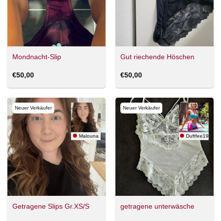
Mondnacht-Slip
Gut riechende Höschen
€
50,00
€
50,00
Neuer Verkäufer
Neuer Verkäufer
Malouna
Duftfee1907
Getragene Slips Gr.XS/S
getragene unterwäsche