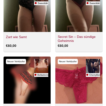
Sweetkiki
Sweetkiki
Secret Sin – Das sündige
Zart wie Samt
Geheimnis
€
60,00
€
60,00
Neuer Verkäufer
Neuer Verkäufer
Belladonna
CherryBerry