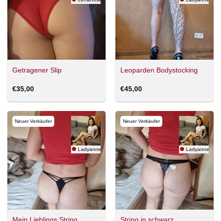
Getragener Slip
Leoparden Bodystocking
€
35,00
€
45,00
Neuer Verkäufer
Neuer Verkäufer
Ladyanne8700
Ladyanne870
Mein Lieblings String
String in schwarz