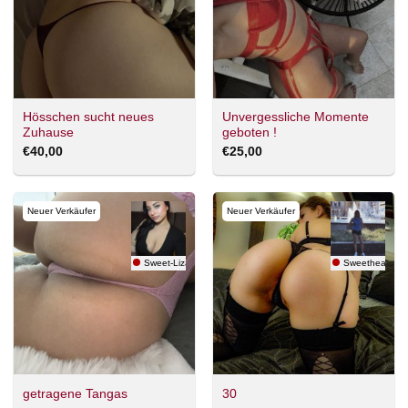
Hösschen sucht neues
Unvergessliche Momente
Zuhause
geboten !
€
40,00
€
25,00
Neuer Verkäufer
Neuer Verkäufer
Sweet-Liza
Sweetheart 20
getragene Tangas
30