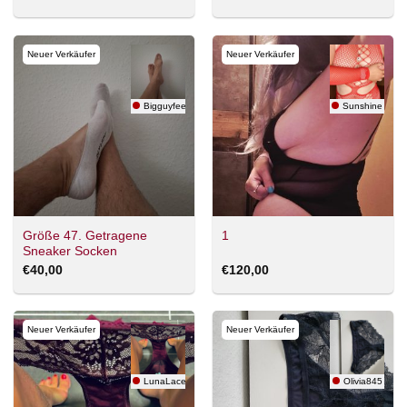
Neuer Verkäufer
Neuer Verkäufer
Bigguyfeet
Sunshine
Größe 47. Getragene
1
Sneaker Socken
€
40,00
€
120,00
Neuer Verkäufer
Neuer Verkäufer
LunaLace
Olivia845