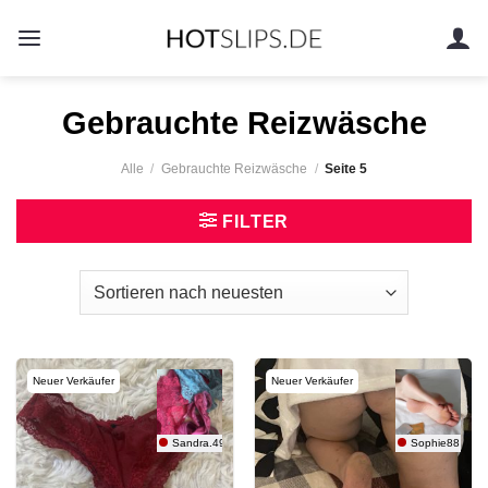
Zum
Inhalt
springen
Gebrauchte Reizwäsche
Alle
/
Gebrauchte Reizwäsche
/
Seite 5
FILTER
Neuer Verkäufer
Neuer Verkäufer
Sandra.49
Sophie88