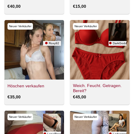
€
40,00
€
15,00
Neuer Verkäufer
Neuer Verkäufer
Roxy92
DarkGoddess
Weich. Feucht. Getragen.
Höschen verkaufen
Bereit?
€
35,00
€
45,00
Neuer Verkäufer
Neuer Verkäufer
LenaRose
Ladyanne870