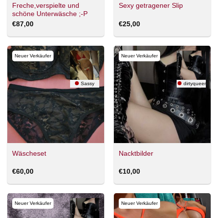
Freche,verspielte und
Sexy getragener Slip
schöne Unterwäsche ;-P
€
87,00
€
25,00
Neuer Verkäufer
Neuer Verkäufer
Sassy
dirtyqueen
Wäscheset
Nacktbilder
€
60,00
€
10,00
Neuer Verkäufer
Neuer Verkäufer