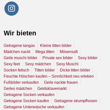
Wir bieten
Getragene tangas
Kleine titten bilder
Mädchen nackt
Mega titten
Mösensaft
Geile muschi bilder
Private sex bilder
Sexy bilder
Sexy feet
Sexy mädchen
Sexy Muschi
Socken fetisch
Titten bilder
Dicke titten bilder
Feuchte Höschen kaufen – Sinnlichkeit neu erleben
Fußbilder verkaufen
Geile nackte frauen
Geiles mädchen
Geldsklavemarkt
Getragene Socken verkaufen
Getragene Socken kaufen
Getragene strumpfhosen
Getragene Unterwäsche verkaufen