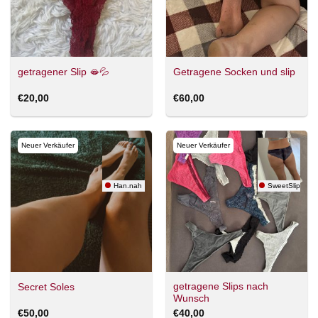
getragener Slip 🫦💦
Getragene Socken und slip
€
20,00
€
60,00
Neuer Verkäufer
Neuer Verkäufer
Han.nah
SweetSlipVibe
getragene Slips nach
Secret Soles
Wunsch
€
50,00
€
40,00