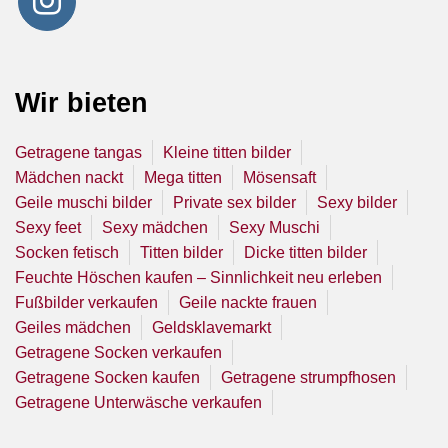
Wir bieten
Getragene tangas
Kleine titten bilder
Mädchen nackt
Mega titten
Mösensaft
Geile muschi bilder
Private sex bilder
Sexy bilder
Sexy feet
Sexy mädchen
Sexy Muschi
Socken fetisch
Titten bilder
Dicke titten bilder
Feuchte Höschen kaufen – Sinnlichkeit neu erleben
Fußbilder verkaufen
Geile nackte frauen
Geiles mädchen
Geldsklavemarkt
Getragene Socken verkaufen
Getragene Socken kaufen
Getragene strumpfhosen
Getragene Unterwäsche verkaufen