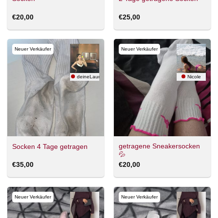
€
20,00
€
25,00
Neuer Verkäufer
Neuer Verkäufer
deineLaura
Nicole
getragene Sneakersocken
Socken 4 Tage getragen
💦
€
35,00
€
20,00
Neuer Verkäufer
Neuer Verkäufer