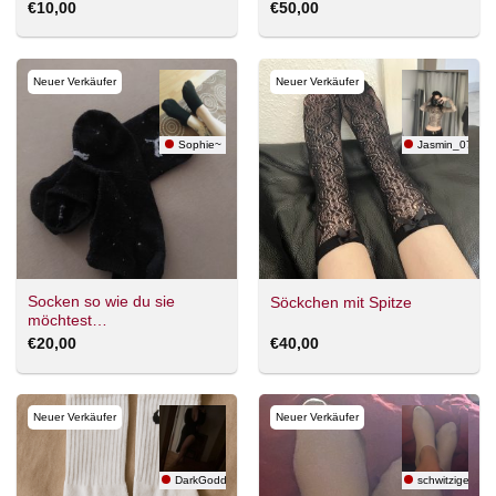
€
10,00
€
50,00
Neuer Verkäufer
Neuer Verkäufer
Sophie~
Jasmin_07
Socken so wie du sie
Söckchen mit Spitze
möchtest…
€
20,00
€
40,00
Neuer Verkäufer
Neuer Verkäufer
DarkGoddess
schwitzige soc