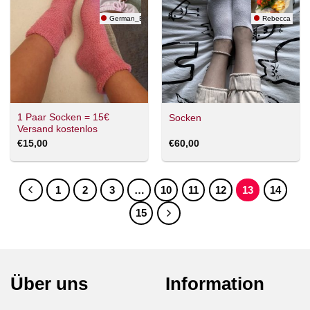
German_Barbie
Rebecca
1 Paar Socken = 15€
Socken
Versand kostenlos
€
15,00
€
60,00
1
2
3
…
10
11
12
13
14
15
Über uns
Information