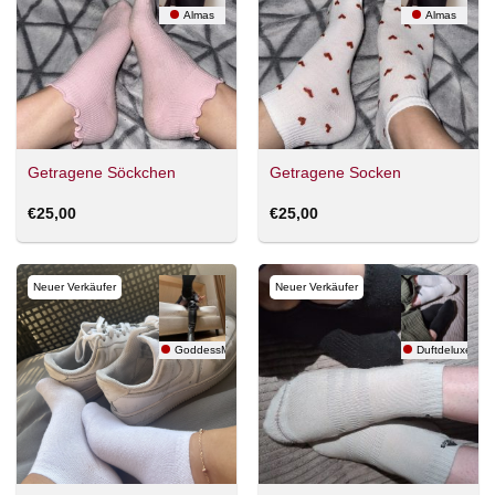
Almas
Almas
Getragene Söckchen
Getragene Socken
€
25,00
€
25,00
Neuer Verkäufer
Neuer Verkäufer
GoddessMaryy
Duftdeluxe202