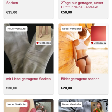
2Tage nur getragen, unser
Socken
Duft für deine Fantasie!
€
35,00
€
50,00
Neuer Verkäufer
Neuer Verkäufer
feetbellax3
Jessica 123
mit Liebe getragene Socken
Bilder,getragene sachen
€
30,00
€
20,00
Neuer Verkäufer
Neuer Verkäufer