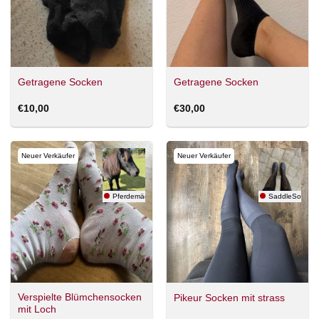
Getragene Socken
Getragene Socken
€
10,00
€
30,00
Neuer Verkäufer
Neuer Verkäufer
Pferdemädchen
SaddleSocks
Verspielte Blümchensocken
Pikeur Socken mit strass
mit Loch