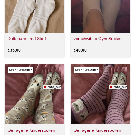
Duftspuren auf Stoff
verschwitzte Gym Socken
€
35,00
€
40,00
Neuer Verkäufer
Neuer Verkäufer
sofia_sun
sofia_sun
Getragene Kindersocken
Getragene Kindersocken