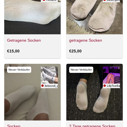
Getragene Socken
getragene Socken
€
15,00
€
25,00
Neuer Verkäufer
Neuer Verkäufer
liebevoll_getragen153
LillyToeBabe
Socken
2 Tage getragene Socken