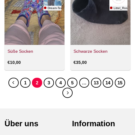
Dream-Team
Littel_Rose_S
Süße Socken
Schwarze Socken
€
10,00
€
35,00
1
2
3
4
5
…
13
14
15
Über uns
Information