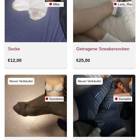
Mika
Lady_Raven
Socke
Getragene Sneakersocken
€
12,00
€
25,00
Neuer Verkäufer
Neuer Verkäufer
Sunshine2026
Xenia04