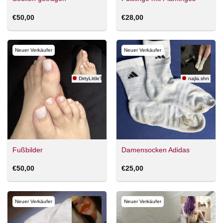
€
50,00
€
28,00
Neuer Verkäufer
Neuer Verkäufer
DirtyLittleToes
najla.shn
Fußbilder
Damensocken Adidas
€
50,00
€
25,00
Neuer Verkäufer
Neuer Verkäufer