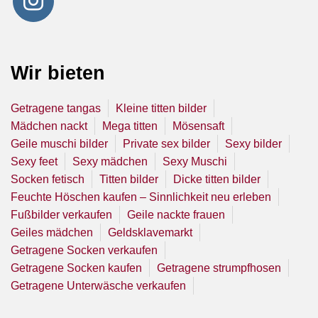
Wir bieten
Getragene tangas
Kleine titten bilder
Mädchen nackt
Mega titten
Mösensaft
Geile muschi bilder
Private sex bilder
Sexy bilder
Sexy feet
Sexy mädchen
Sexy Muschi
Socken fetisch
Titten bilder
Dicke titten bilder
Feuchte Höschen kaufen – Sinnlichkeit neu erleben
Fußbilder verkaufen
Geile nackte frauen
Geiles mädchen
Geldsklavemarkt
Getragene Socken verkaufen
Getragene Socken kaufen
Getragene strumpfhosen
Getragene Unterwäsche verkaufen