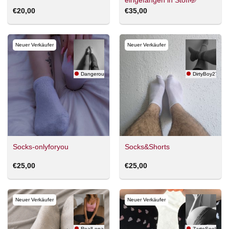
eingefangen in Stoff🤭
€
20,00
€
35,00
Neuer Verkäufer
Neuer Verkäufer
Dangerousgirl24
DirtyBoy27
Socks-onlyforyou
Socks&Shorts
€
25,00
€
25,00
Neuer Verkäufer
Neuer Verkäufer
RealLena
ZarteSeele