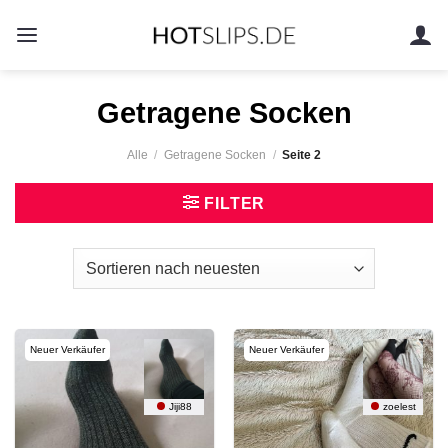
Zum
Inhalt
springen
Getragene Socken
Alle
/
Getragene Socken
/
Seite 2
FILTER
Neuer Verkäufer
Neuer Verkäufer
Jiji88
zoelest