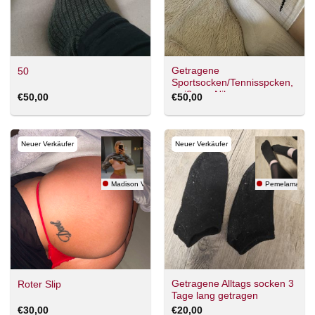
Getragene
50
Sportsocken/Tennisspcken,
weiß von Nike
€
50,00
€
50,00
Neuer Verkäufer
Neuer Verkäufer
Madison Velvet
Pemelamausi
Getragene Alltags socken 3
Roter Slip
Tage lang getragen
€
30,00
€
20,00