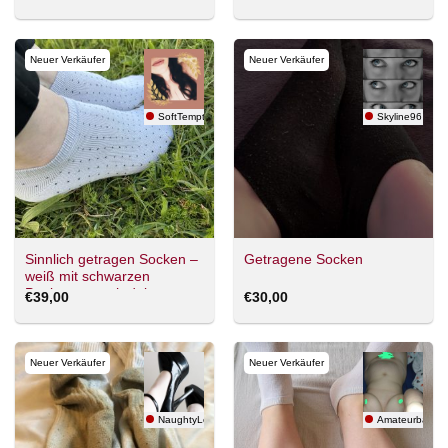
Neuer Verkäufer
Neuer Verkäufer
SoftTemptation69
Skyline96
Sinnlich getragen Socken –
Getragene Socken
weiß mit schwarzen
Punkten – nach deinen
€
39,00
€
30,00
Wünschen veredelt
Neuer Verkäufer
Neuer Verkäufer
NaughtyLena
Amateurbärch