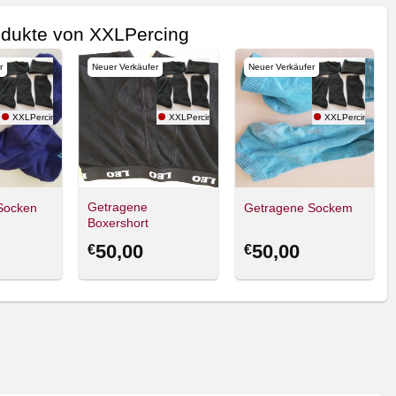
dukte von XXLPercing
r
Neuer Verkäufer
Neuer Verkäufer
XXLPercing
XXLPercing
XXLPercing
Getragene
Socken
Getragene Sockem
Boxershort
50,00
50,00
€
€