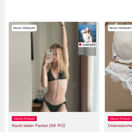
Neuer Verkäufer
Neuer Verkäufer
ptation
CallmeElli
Neues Produkt
Neues Produkt
Nackt bilder Packet 25€ 🫶🏻
Unterwäsche