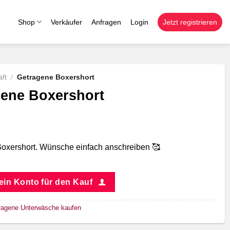
Shop
Verkäufer
Anfragen
Login
Jetzt registrieren
ft
/
Getragene Boxershort
ene Boxershort
oxershort. Wünsche einfach anschreiben 🥰
 ein Konto für den Kauf
ragene Unterwäsche kaufen