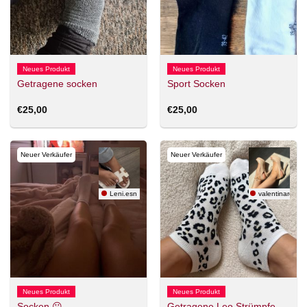
Neues Produkt
Neues Produkt
Getragene socken
Sport Socken
€
25,00
€
25,00
Neuer Verkäufer
Neuer Verkäufer
Leni.esn
valentinarose
Neues Produkt
Neues Produkt
Socken 😛
Getragene Leo Strümpfe