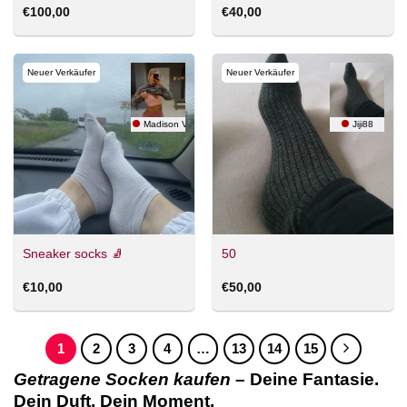
€
100,00
€
40,00
Neuer Verkäufer
Neuer Verkäufer
Madison Velvet
Jiji88
Sneaker socks 🧦
50
€
10,00
€
50,00
1
2
3
4
…
13
14
15
Getragene Socken kaufen
– Deine Fantasie.
Dein Duft. Dein Moment.