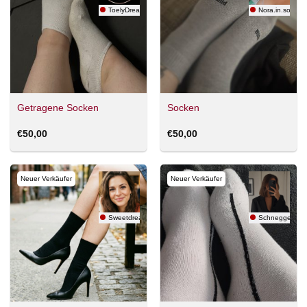
ToelyDreams
Nora.in.socks
Getragene Socken
Socken
€
50,00
€
50,00
Neuer Verkäufer
Neuer Verkäufer
Sweetdreams
Schnegge