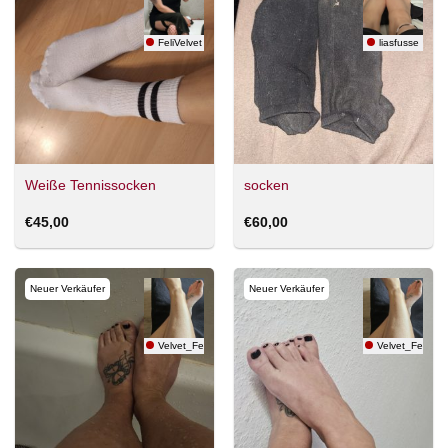
FeliVelvet
liasfusse
Weiße Tennissocken
socken
€
45,00
€
60,00
Neuer Verkäufer
Neuer Verkäufer
Velvet_Feett
Velvet_Feett