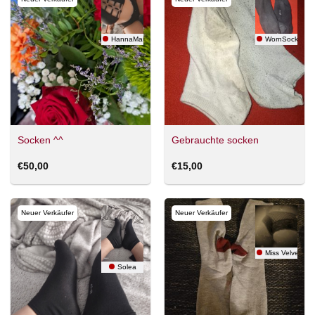
HannaMarie
WornSocksGer
Socken ^^
Gebrauchte socken
€
50,00
€
15,00
Neuer Verkäufer
Neuer Verkäufer
Miss Velvet
Solea