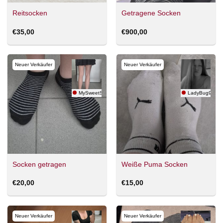
Reitsocken
Getragene Socken
€
35,00
€
900,00
Neuer Verkäufer
Neuer Verkäufer
MySweetSocksSlips
LadyBug96
Socken getragen
Weiße Puma Socken
€
20,00
€
15,00
Neuer Verkäufer
Neuer Verkäufer