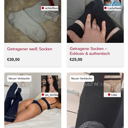
schluffixoxo
LadyAlaska
Getragene Socken –
Getragener weiß Socken
Exklusiv & authentisch
€
30,00
€
25,00
Neuer Verkäufer
Neuer Verkäufer
as_sockqueen
Lisa