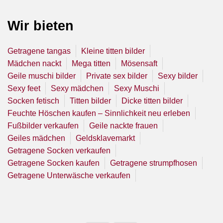
Wir bieten
Getragene tangas
Kleine titten bilder
Mädchen nackt
Mega titten
Mösensaft
Geile muschi bilder
Private sex bilder
Sexy bilder
Sexy feet
Sexy mädchen
Sexy Muschi
Socken fetisch
Titten bilder
Dicke titten bilder
Feuchte Höschen kaufen – Sinnlichkeit neu erleben
Fußbilder verkaufen
Geile nackte frauen
Geiles mädchen
Geldsklavemarkt
Getragene Socken verkaufen
Getragene Socken kaufen
Getragene strumpfhosen
Getragene Unterwäsche verkaufen