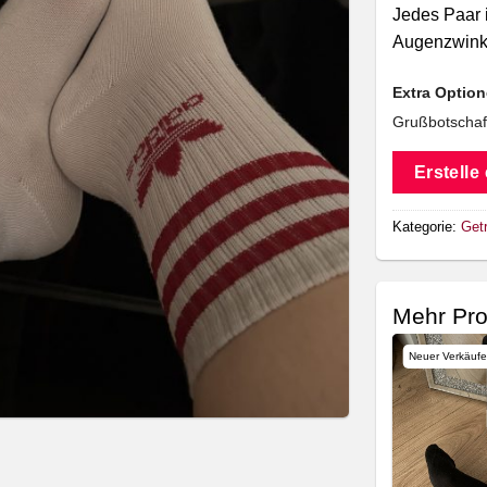
Jedes Paar i
Augenzwink
Extra Optio
Grußbotschaf
Erstelle
Kategorie:
Get
Mehr Pro
Neuer Verkäufe