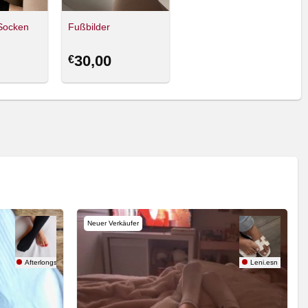
Socken
Fußbilder
30,00
€
Neuer Verkäufer
Afterlongshift
Leni.esn