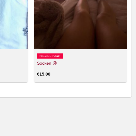
Neues Produkt
Socken 😛
€
15,00