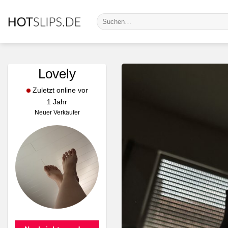
Zum
Suche
Inhalt
nach:
springen
Lovely
Zuletzt online vor
1 Jahr
Neuer Verkäufer