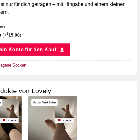
st nur für dich getragen – mit Hingabe und einem kleinen
ern.
nen
€
t (+
15,00
)
 ein Konto für den Kauf
ragene Socken
dukte von Lovely
r
Neuer Verkäufer
Lovely
Lovely