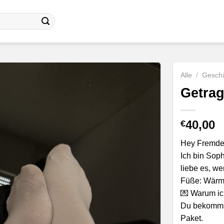
Alle
/
Geschä
Getra
40,00
€
Hey Fremder
Ich bin Soph
liebe es, w
Füße: Wärme
💌 Warum i
Du bekomms
Paket.