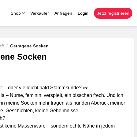
Shop
Verkäufer
Anfragen
Login
Jetzt registrieren
ft
/
Getragene Socken
gene Socken
… oder vielleicht bald Stammkunde? 👀
ia – Nurse, feminin, verspielt, ein bisschen frech. Und ich
enn meine Socken mehr tragen als nur den Abdruck meiner
, Geschichten, kleine Geheimnisse.
ch?
t keine Massenware – sondern echte Nähe in jedem