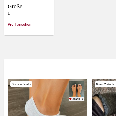
Größe
L
Profil ansehen
Neuer Verkäufer
Neuer Verkäufer
ams
Jeanie_92