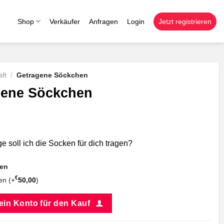
Shop
Verkäufer
Anfragen
Login
Jetzt registrieren
ft
/
Getragene Söckchen
gene Söckchen
ge soll ich die Socken für dich tragen?
nen
€
en (+
50,00
)
 ein Konto für den Kauf