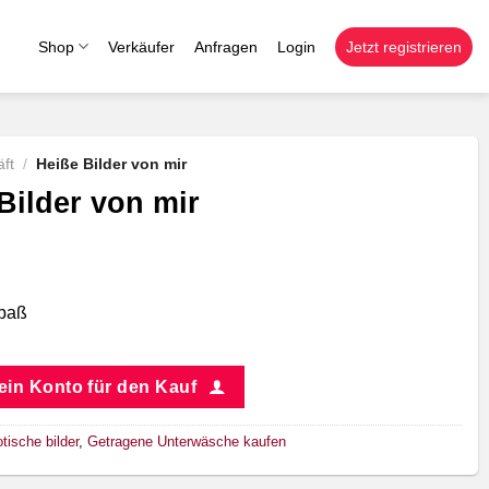
Shop
Verkäufer
Anfragen
Login
Jetzt registrieren
ft
/
Heiße Bilder von mir
Bilder von mir
Spaß
 ein Konto für den Kauf
tische bilder
,
Getragene Unterwäsche kaufen