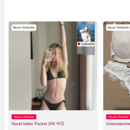
Neuer Verkäufer
Neuer Verkäufer
ptation
CallmeElli
Neues Produkt
Neues Produkt
Nackt bilder Packet 25€ 🫶🏻
Unterwäsche