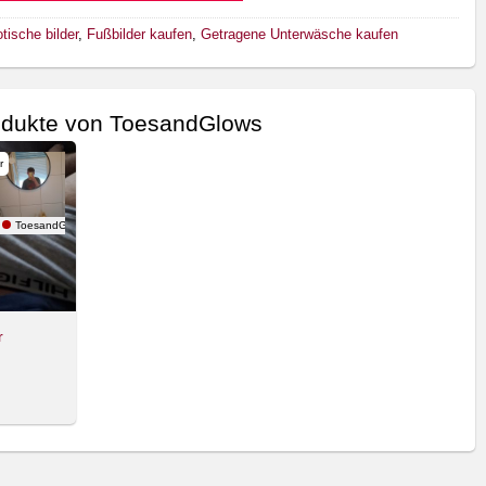
tische bilder
,
Fußbilder kaufen
,
Getragene Unterwäsche kaufen
odukte von ToesandGlows
r
ToesandGlows
r