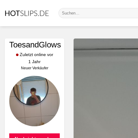
Zum
Suche
Inhalt
nach:
springen
ToesandGlows
Zuletzt online vor
1 Jahr
Neuer Verkäufer