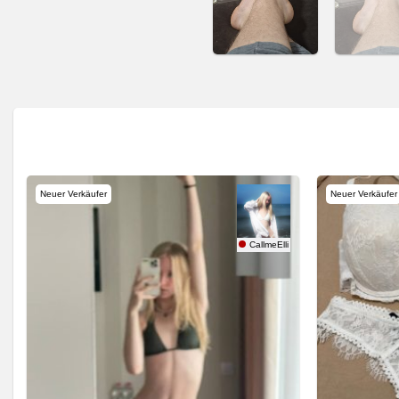
Neuer Verkäufer
Neuer Verkäufer
ptation
CallmeElli