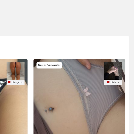
Neuer Verkäufer
Betty bu
Selina