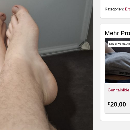
Kategorien:
Ero
Mehr Pr
Neuer Verkäufe
Genitalbilde
20,00
€