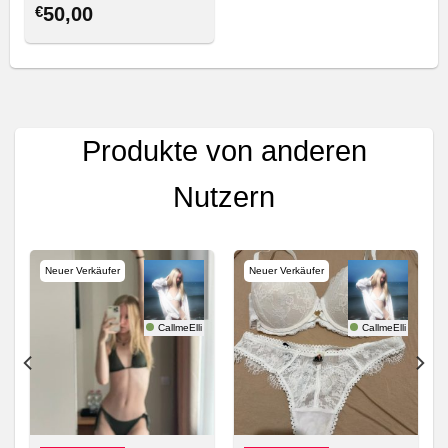
€
50,00
Produkte von anderen
Nutzern
Neuer Verkäufer
Neuer Verkäufer
ptation
CallmeElli
CallmeElli