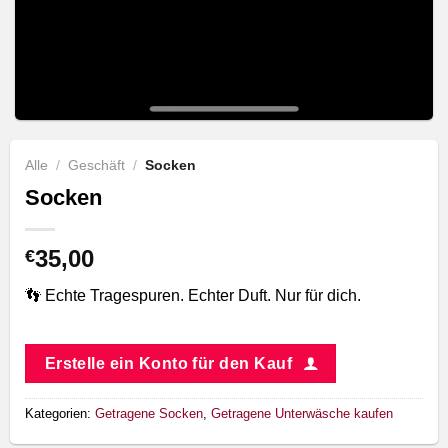
Alle
/
Geschäft
/
Socken
Socken
35,00
€
👣 Echte Tragespuren. Echter Duft. Nur für dich.
Erstelle ein Konto für den Kauf
Kategorien:
Getragene Socken
,
Getragene Unterwäsche kaufen