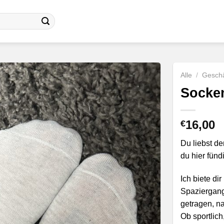
Alle
/
Geschä
Socke
16,00
€
Du liebst de
du hier fünd
Ich biete d
Spaziergang
getragen, na
Ob sportlich