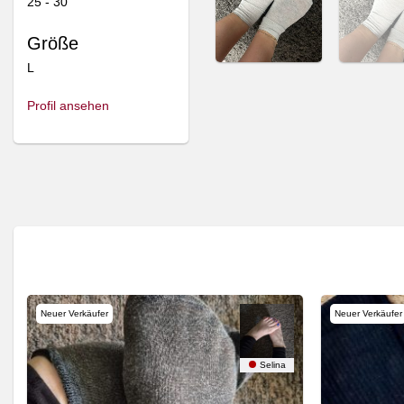
25 - 30
Größe
L
Profil ansehen
Neuer Verkäufer
Neuer Verkäufer
ocks
Selina