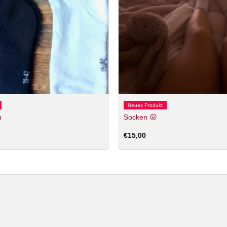
Neues Produkt
n
Socken 😛
€
15,00