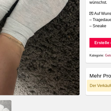
wünschst.
💌 Auf Wuns
– Tragedaue
– Sneake
Erstelle
Kategorie:
Get
Mehr Pro
Der Verkäuf