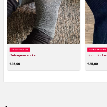
Neues Produkt
Neues Produkt
Getragene socken
Sport Socke
€
25,00
€
25,00