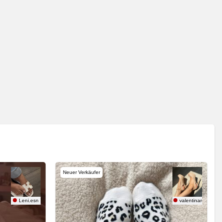
Neuer Verkäufer
Leni.esn
valentinarose