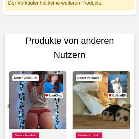
Der Verkäufer hat keine weiteren Produkte.
Produkte von anderen
Nutzern
Neuer Verkäufer
Neuer Verkäufer
Diva
loveKiitsune
CallmeElli
Neues Produkt
Neues Produkt