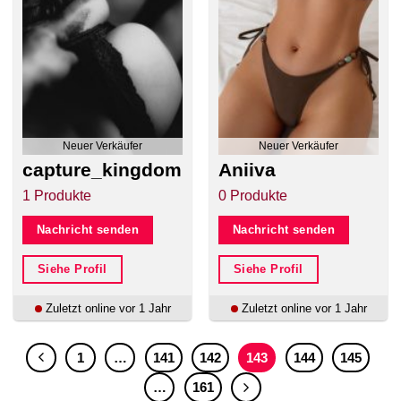
Neuer Verkäufer
Neuer Verkäufer
capture_kingdom
Aniiva
1 Produkte
0 Produkte
Nachricht senden
Nachricht senden
Siehe Profil
Siehe Profil
Zuletzt online vor 1 Jahr
Zuletzt online vor 1 Jahr
1
…
141
142
143
144
145
…
161