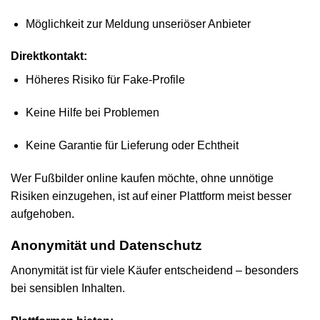
Möglichkeit zur Meldung unseriöser Anbieter
Direktkontakt:
Höheres Risiko für Fake-Profile
Keine Hilfe bei Problemen
Keine Garantie für Lieferung oder Echtheit
Wer Fußbilder online kaufen möchte, ohne unnötige
Risiken einzugehen, ist auf einer Plattform meist besser
aufgehoben.
Anonymität und Datenschutz
Anonymität ist für viele Käufer entscheidend – besonders
bei sensiblen Inhalten.