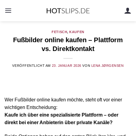
Zum
Inhalt
springen
FETISCH
,
KAUFEN
Fußbilder online kaufen – Plattform
vs. Direktkontakt
VERÖFFENTLICHT AM
23. JANUAR 2026
VON
LENA JØRGENSEN
Wer Fußbilder online kaufen möchte, steht oft vor einer
wichtigen Entscheidung:
Kaufe ich über eine spezialisierte Plattform – oder
direkt bei einer Anbieterin über private Kanäle?