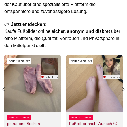
der Kauf über eine spezialisierte Plattform die
entspanntere und zuverlässigere Lösung.
👉
Jetzt entdecken:
Kaufe Fußbilder online
sicher, anonym und diskret
über
eine Plattform, die Qualität, Vertrauen und Privatsphäre in
den Mittelpunkt stellt.
Neuer Verkäufer
Neuer Verkäufer
LotusLuna
EmelieLea
Neues Produkt
Neues Produkt
getragene Socken
Fußbilder nach Wunsch 🙂