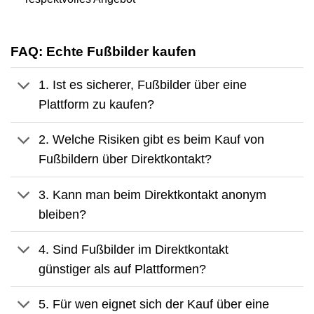
FAQ: Echte Fußbilder kaufen
1. Ist es sicherer, Fußbilder über eine
Plattform zu kaufen?
2. Welche Risiken gibt es beim Kauf von
Fußbildern über Direktkontakt?
3. Kann man beim Direktkontakt anonym
bleiben?
4. Sind Fußbilder im Direktkontakt
günstiger als auf Plattformen?
5. Für wen eignet sich der Kauf über eine