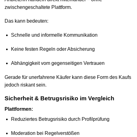
zwischengeschaltete Plattform.
Das kann bedeuten:
Schnelle und informelle Kommunikation
Keine festen Regeln oder Absicherung
Abhängigkeit vom gegenseitigen Vertrauen
Gerade für unerfahrene Käufer kann diese Form des Kaufs
jedoch riskant sein.
Sicherheit & Betrugsrisiko im Vergleich
Plattformen:
Reduziertes Betrugsrisiko durch Profilprüfung
Moderation bei Regelverstößen