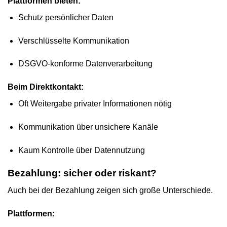
Plattformen bieten:
Schutz persönlicher Daten
Verschlüsselte Kommunikation
DSGVO-konforme Datenverarbeitung
Beim Direktkontakt:
Oft Weitergabe privater Informationen nötig
Kommunikation über unsichere Kanäle
Kaum Kontrolle über Datennutzung
Bezahlung: sicher oder riskant?
Auch bei der Bezahlung zeigen sich große Unterschiede.
Plattformen: