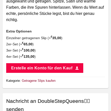
ausgewählt und getragen. Spitze, Satin und warme
Farben, die ihre Spuren hinterlassen. Wenn du Wert auf
echte, persönliche Stücke legst, bist du hier genau
richtig.
Extra Optionen
€
Einzelner getragenen Slip (+
35,00
)
€
2er-Set (+
65,00
)
€
3er-Set (+
100,00
)
€
4er-Set (+
135,00
)
Erstelle ein Konto für den Kauf
Kategorie:
Getragene Slips kaufen
Nachricht an DoubleStepQueens🏳️‍🌈
senden