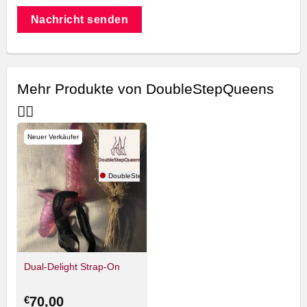
Nachricht senden
Mehr Produkte von DoubleStepQueens
🏳️‍🌈
Neuer Verkäufer
DoubleStepQueens🏳️‍🌈
Dual-Delight Strap-On
€
70,00