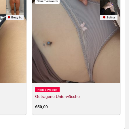
Neuer Verkäufer
Betty bu
Selina
Neues Produkt
Getragene Unterwäsche
€
50,00