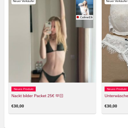
Neuer Verkäufer
Neuer Verkäufer
ptation
CallmeElli
Neues Produkt
Neues Produkt
Nackt bilder Packet 25€ 🫶🏻
Unterwäsche
€
30,00
€
30,00