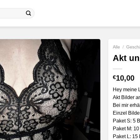
Alle
/
Geschä
Akt un
10,00
€
Hey meine L
Akt Bilder a
Bei mir erhä
Einzel Bild
Paket S: 5 B
Paket M: 10 
Paket L: 15 