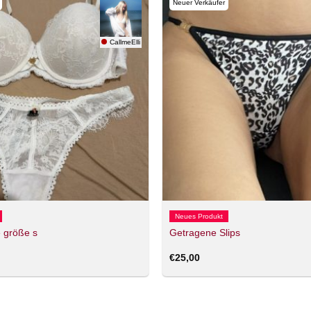
Neuer Verkäufer
CallmeElli
Neues Produkt
 größe s
Getragene Slips
€
25,00