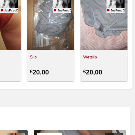
JesFeedDream
JesFeedDream
JesFeedDream
r
Slip
Wetslip
20,00
20,00
€
€