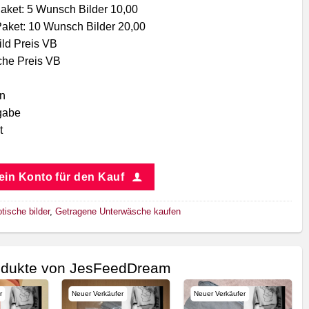
ket: 5 Wunsch Bilder 10,00
ket: 10 Wunsch Bilder 20,00
ld Preis VB
che Preis VB
en
gabe
t
 ein Konto für den Kauf
tische bilder
,
Getragene Unterwäsche kaufen
odukte von JesFeedDream
r
Neuer Verkäufer
Neuer Verkäufer