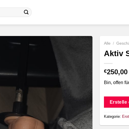
Alle
/
Geschä
Aktiv 
250,00
€
Bin, offen f
Erstelle
Kategorie:
Erot