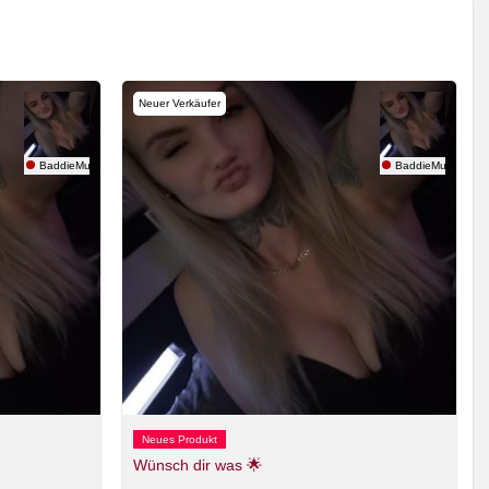
Neuer Verkäufer
BaddieMum666
BaddieMum666
Neues Produkt
Wünsch dir was 🌟