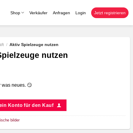
Shop
Verkäufer
Anfragen
Login
Jetzt registrieren
ft
/
Aktiv Spielzeuge nutzen
Spielzeuge nutzen
ür was neues. 😏
 ein Konto für den Kauf
ische bilder