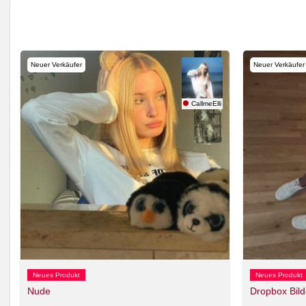
Neuer Verkäufer
Neuer Verkäufer
my22
CallmeElli
Neues Produkt
Neues Produkt
Nude
Dropbox Bild