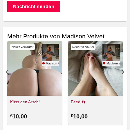
Nachricht senden
Mehr Produkte von Madison Velvet
Neuer Verkäufer
Neuer Verkäufer
lvet
Madison Velvet
Madison Velvet
Küss den Arsch!
Feed 👣
€
10,00
€
10,00