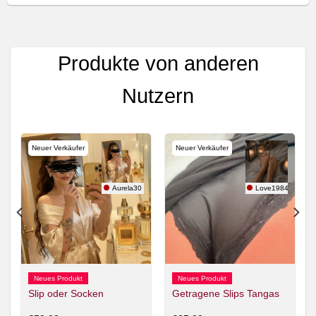
Produkte von anderen
Nutzern
Neuer Verkäufer
Neuer Verkäufer
n
Aurela30
Love1984
Neues Produkt
Neues Produkt
Slip oder Socken
Getragene Slips Tangas