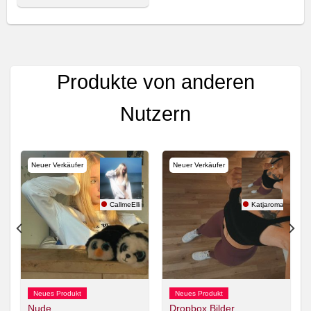
Produkte von anderen
Nutzern
Neuer Verkäufer
Neuer Verkäufer
my22
CallmeElli
Katjaroman
Neues Produkt
Neues Produkt
Nude
Dropbox Bilder