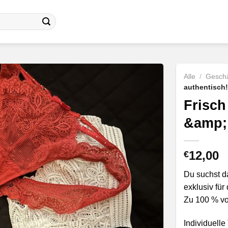
Alle
/
Geschä
authentisch!
Frisch
&amp; 
12,00
€
Du suchst d
exklusiv fü
Zu 100 % vo
Individuell