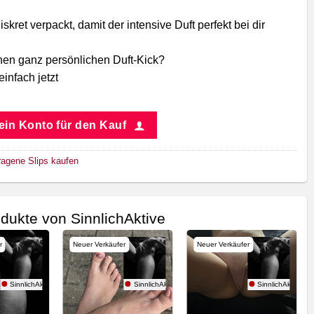
iskret verpackt, damit der intensive Duft perfekt bei dir
inen ganz persönlichen Duft-Kick?
einfach jetzt
 ein Konto für den Kauf
ragene Slips kaufen
dukte von SinnlichAktive
r
Neuer Verkäufer
Neuer Verkäufer
SinnlichAktive
SinnlichAktive
SinnlichAktive