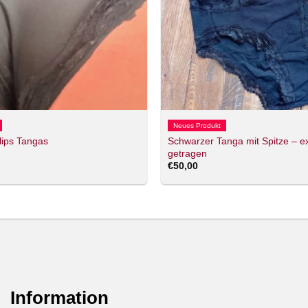
Neues Produkt
Schwarzer Tanga mit Spitze – ex
lips Tangas
getragen
€
50,00
Information