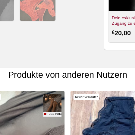
Dein exklusi
Zugang zu e
privater Lei
20,00
€
🌟
Produkte von anderen Nutzern
Neuer Verkäufer
Love1984