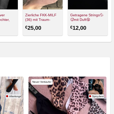
ver
Zierliche FKK-MILF
Getragene Strings💦
chter,
(36) mit Traum-
🥵mit Duft🤤
denschaft!
Schuhgröße 36,5! 👣
25,00
12,00
€
€
✨
Neuer Verkäufer
Afterlongshift
SpicyJenny