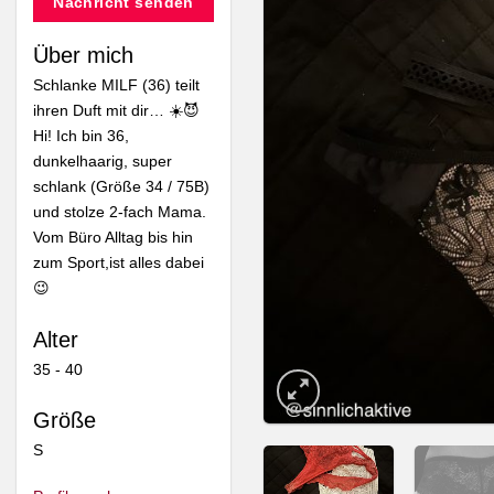
Nachricht senden
Über mich
Schlanke MILF (36) teilt
ihren Duft mit dir… ☀️😈
Hi! Ich bin 36,
dunkelhaarig, super
schlank (Größe 34 / 75B)
und stolze 2-fach Mama.
Vom Büro Alltag bis hin
zum Sport,ist alles dabei
😉
Alter
35 - 40
Größe
S