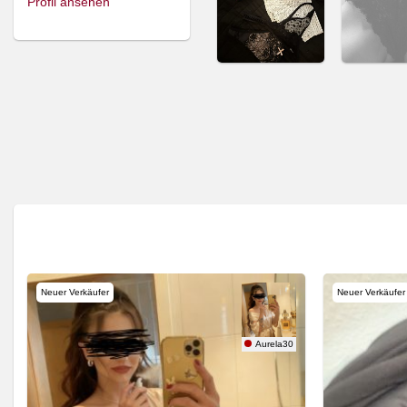
Profil ansehen
Neuer Verkäufer
Neuer Verkäufer
n
Aurela30