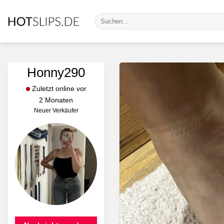
Zum
Suche
Inhalt
nach:
springen
Honny290
Zuletzt online vor
2 Monaten
Neuer Verkäufer