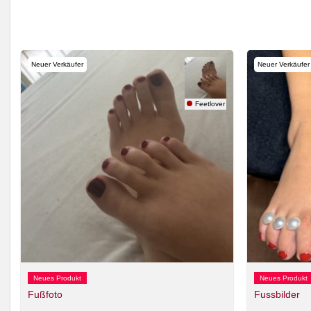
Neuer Verkäufer
Neuer Verkäufer
e88
Feetlover
Neues Produkt
Neues Produkt
Fußfoto
Fussbilder