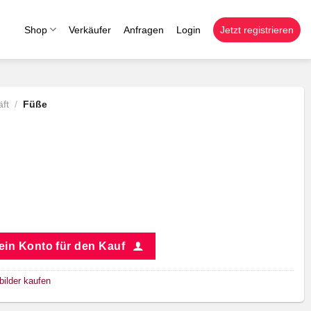
Shop
Verkäufer
Anfragen
Login
Jetzt registrieren
ft
/
Füße
 ein Konto für den Kauf
bilder kaufen