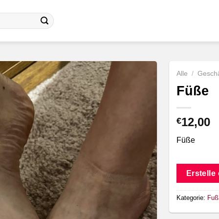
Alle
/
Geschä
Füße
12,00
€
Füße
Erstelle
Kategorie:
Fuß