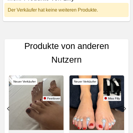
Der Verkäufer hat keine weiteren Produkte.
Produkte von anderen
Nutzern
Neuer Verkäufer
Neuer Verkäufer
e88
Feetlover
Miss Filly