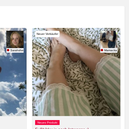
Neuer Verkäufer
Sarahshereen
Mamacita123
Neues Produkt