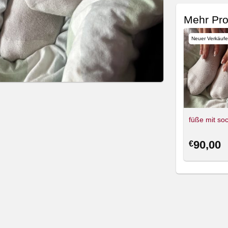
Mehr Pro
Neuer Verkäufe
füße mit so
90,00
€