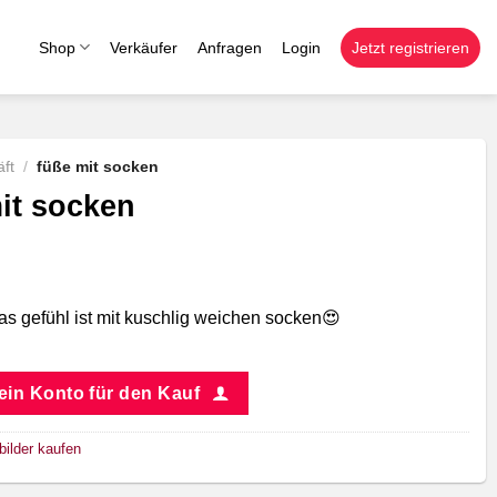
Shop
Verkäufer
Anfragen
Login
Jetzt registrieren
ft
/
füße mit socken
it socken
as gefühl ist mit kuschlig weichen socken😍
 ein Konto für den Kauf
bilder kaufen