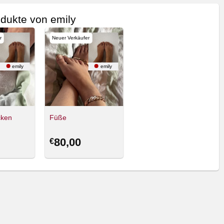
dukte von emily
r
Neuer Verkäufer
emily
emily
cken
Füße
80,00
€