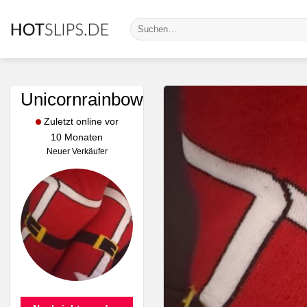
Zum
Suche
Inhalt
nach:
springen
Unicornrainbow
Zuletzt online vor
10 Monaten
Neuer Verkäufer