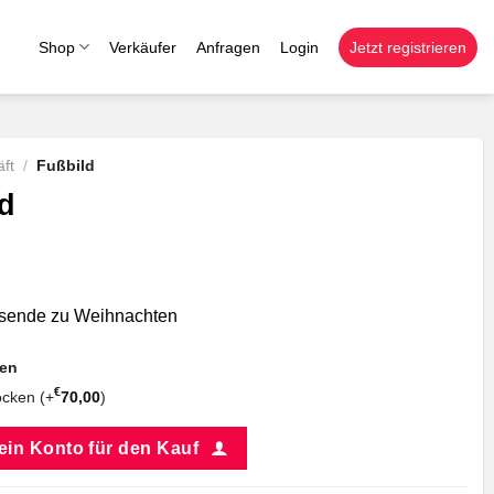
Shop
Verkäufer
Anfragen
Login
Jetzt registrieren
ft
/
Fußbild
d
ssende zu Weihnachten
nen
€
cken (+
70,00
)
 ein Konto für den Kauf