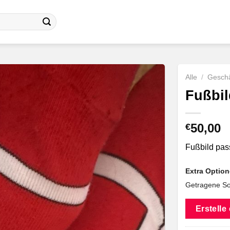
Alle
/
Geschä
Fußbil
50,00
€
Fußbild pa
Extra Optio
Getragene So
Erstelle