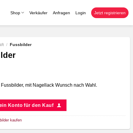
Shop
Verkäufer
Anfragen
Login
Jetzt registrieren
ft
/
Fussbilder
lder
e Fussbilder, mit Nagellack Wunsch nach Wahl.
 ein Konto für den Kauf
bilder kaufen