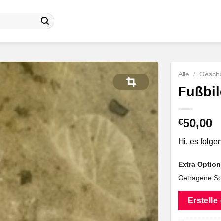
Alle
/
Geschä
Fußbil
50,00
€
Hi, es folge
Extra Optio
Getragene So
Erstelle