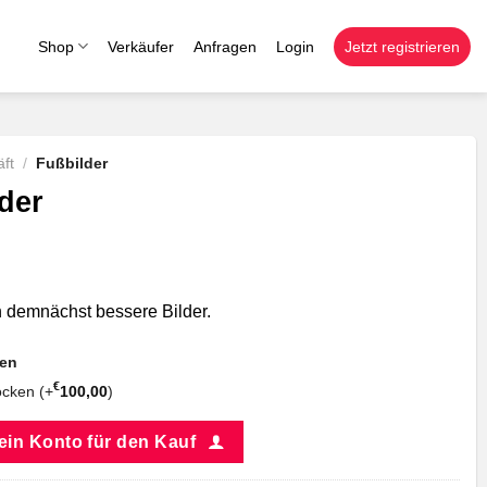
Shop
Verkäufer
Anfragen
Login
Jetzt registrieren
ft
/
Fußbilder
der
n demnächst bessere Bilder.
nen
€
cken (+
100,00
)
 ein Konto für den Kauf