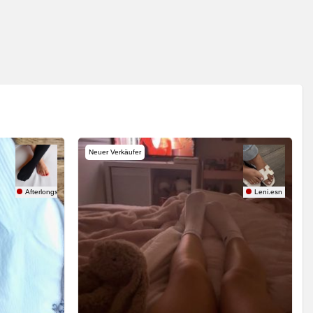
Neuer Verkäufer
Afterlongshift
Leni.esn