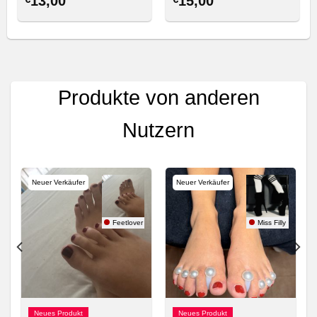
13,00
15,00
Produkte von anderen
Nutzern
Neuer Verkäufer
Neuer Verkäufer
e88
Feetlover
Miss Filly
Neues Produkt
Neues Produkt