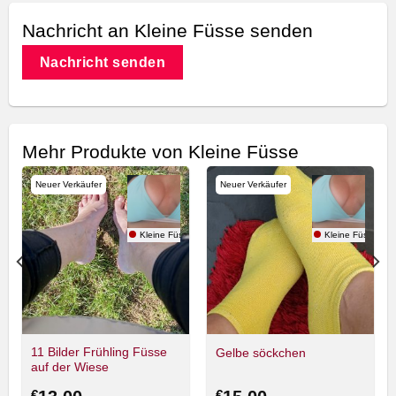
Nachricht an Kleine Füsse senden
Nachricht senden
Mehr Produkte von Kleine Füsse
Neuer Verkäufer
Neuer Verkäufer
se
Kleine Füsse
Kleine Füsse
11 Bilder Frühling Füsse
Gelbe söckchen
auf der Wiese
€
€