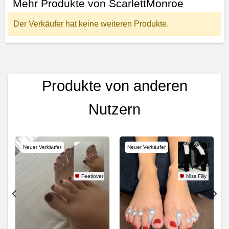
Mehr Produkte von ScarlettMonroe
Der Verkäufer hat keine weiteren Produkte.
Produkte von anderen
Nutzern
Neuer Verkäufer
Neuer Verkäufer
e88
Feetlover
Miss Filly