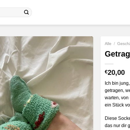
Alle
/
Geschä
Getra
20,00
€
Ich bin jung
getragen, we
warten, von 
ein Stück vo
Diese Socken
das nur dir 