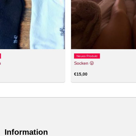
Neues Produkt
n
Socken 😛
€
15,00
Information