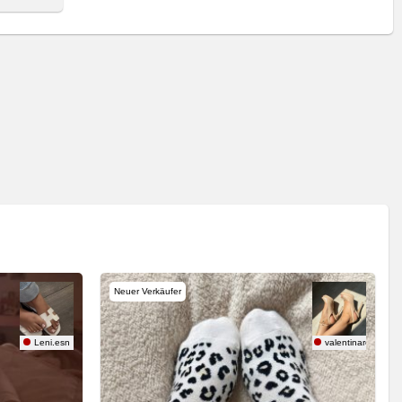
Neuer Verkäufer
Leni.esn
valentinarose