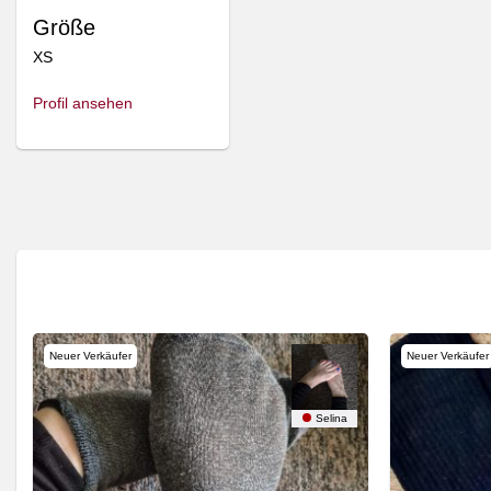
Größe
XS
Profil ansehen
Neuer Verkäufer
Neuer Verkäufer
ocks
Selina