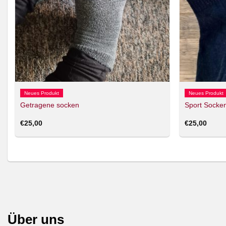
Neues Produkt
Neues Produkt
Getragene socken
Sport Socke
€
25,00
€
25,00
Über uns