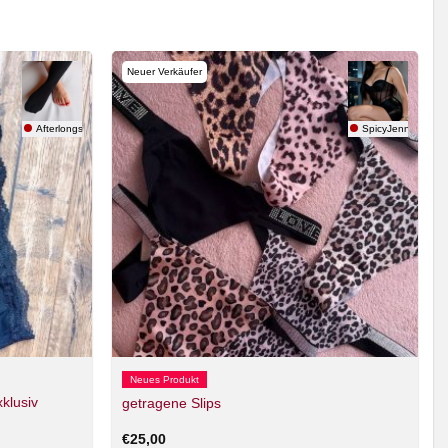
Neuer Verkäufer
Afterlongshift
SpicyJenny
Neues Produkt
klusiv
getragene Slips
€
25,00