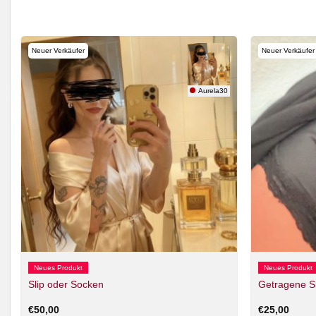
Neuer Verkäufer
Neuer Verkäufer
n
Aurela30
Neues Produkt
Neues Produkt
Slip oder Socken
Getragene S
€
50,00
€
25,00