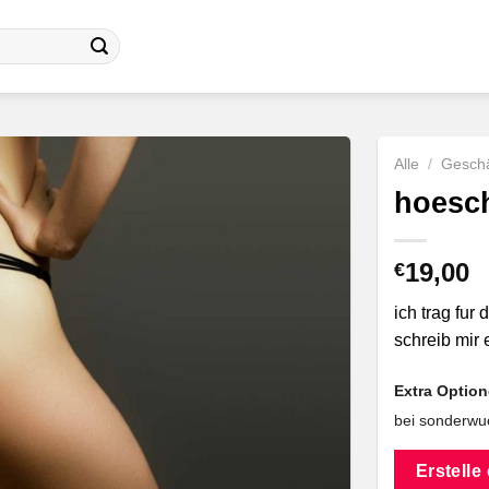
Alle
/
Geschä
hoesch
19,00
€
ich trag fu
schreib mir 
Extra Optio
bei sonderwue
Erstelle