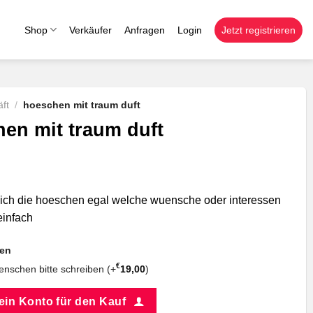
Shop
Verkäufer
Anfragen
Login
Jetzt registrieren
ft
/
hoeschen mit traum duft
en mit traum duft
r dich die hoeschen egal welche wuensche oder interessen
einfach
nen
€
nschen bitte schreiben (+
19,00
)
 ein Konto für den Kauf