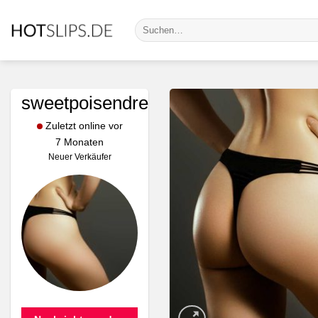
Zum
Suche
Inhalt
nach:
springen
sweetpoisendream
Zuletzt online vor
7 Monaten
Neuer Verkäufer