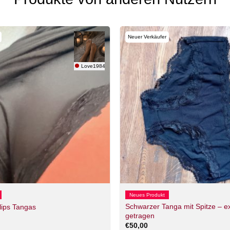
Neuer Verkäufer
Love1984
Neues Produkt
Schwarzer Tanga mit Spitze – ex
lips Tangas
getragen
€
50,00