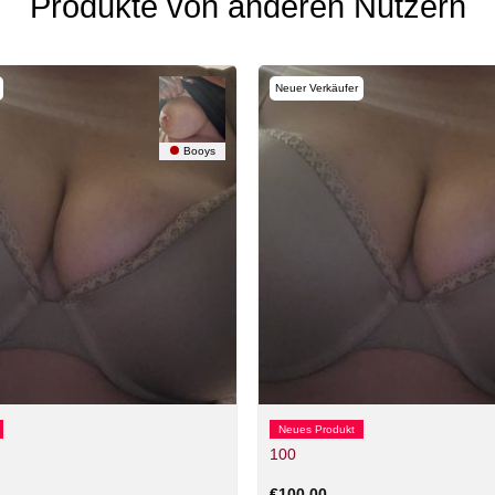
Produkte von anderen Nutzern
Neuer Verkäufer
Booys
Neues Produkt
100
€
100,00