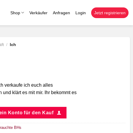
Shop
Verkäufer
Anfragen
Login
Jetzt registrieren
ft
/
Ich
h verkaufe ich euch alles
n und klärt es mit mir. Ihr bekommt es
 ein Konto für den Kauf
rauchte BHs