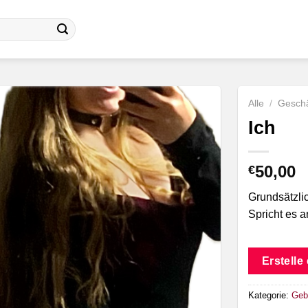
Alle
/
Geschä
Ich
50,00
€
Grundsätzlic
Spricht es a
Erstelle
Kategorie:
Geb