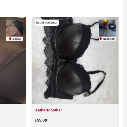
Neuer Verkäufer
Booys
Nachtfae
leathertogether
€
55,00