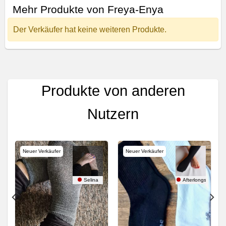
Mehr Produkte von Freya-Enya
Der Verkäufer hat keine weiteren Produkte.
Produkte von anderen
Nutzern
Neuer Verkäufer
Neuer Verkäufer
ocks
Selina
Afterlongshift