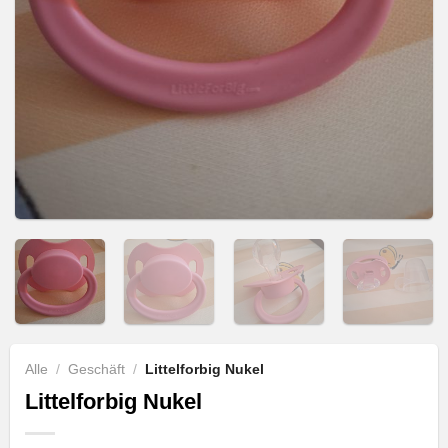
Alle
/
Geschäft
/
Littelforbig Nukel
Littelforbig Nukel