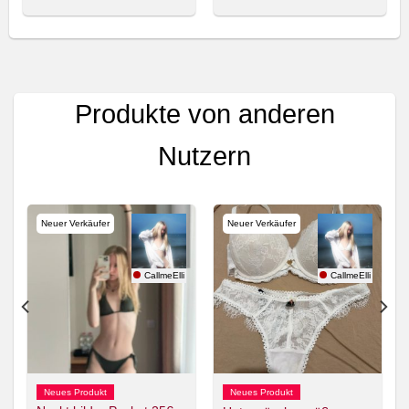
Produkte von anderen
Nutzern
Neuer Verkäufer
Neuer Verkäufer
ptation
CallmeElli
CallmeElli
Neues Produkt
Neues Produkt