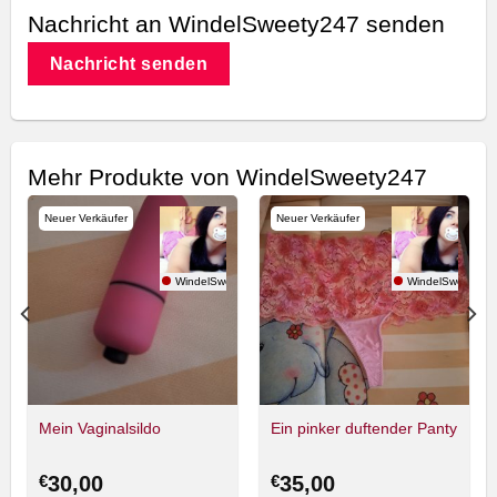
Nachricht an WindelSweety247 senden
Nachricht senden
Mehr Produkte von WindelSweety247
Neuer Verkäufer
Neuer Verkäufer
ety247
WindelSweety247
WindelSweety24
Mein Vaginalsildo
Ein pinker duftender Panty
€
30,00
€
35,00