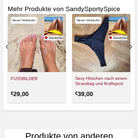
Mehr Produkte von SandySportySpice
Neuer Verkäufer
Neuer Verkäufer
tySpice
SandySportySpice
SandySportySpic
Sexy Höschen nach einem
FUSSBILDER
Strandtag und Kraftsport
€
29,00
€
39,00
Produkte von anderen