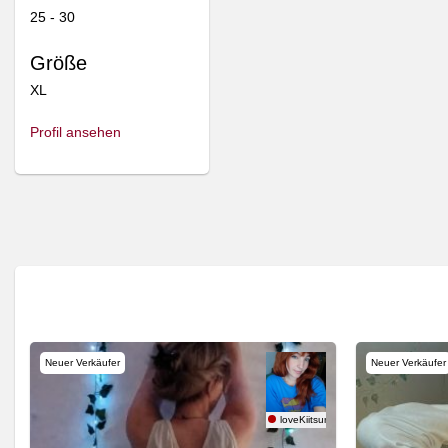
25 - 30
Größe
XL
Profil ansehen
Neuer Verkäufer
Neuer Verkäufer
Diva
loveKiitsune