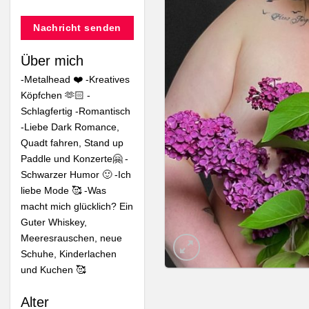
Nachricht senden
Junior Verkäufer
Junior Verkäufer
Über mich
-Metalhead ❤️ -Kreatives
jennilinski
jennilinski
Köpfchen 🫶🏻 -
Schlagfertig -Romantisch
-Liebe Dark Romance,
Quadt fahren, Stand up
Paddle und Konzerte🤗 -
Getragene Pink
Sexy Foto
Heels
Sonnenuntergang
Schwarzer Humor 🙂 -Ich
liebe Mode 🥰 -Was
70,00
10,00
€
€
macht mich glücklich? Ein
Guter Whiskey,
Meeresrauschen, neue
Schuhe, Kinderlachen
und Kuchen 🥰
Alter