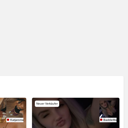
Neuer Verkäufer
Katjaroman
BaddieMum666