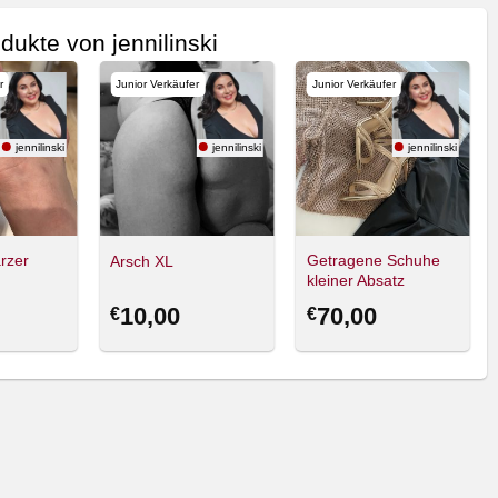
dukte von jennilinski
r
Junior Verkäufer
Junior Verkäufer
jennilinski
jennilinski
jennilinski
rzer
Getragene Schuhe
Arsch XL
kleiner Absatz
10,00
70,00
€
€