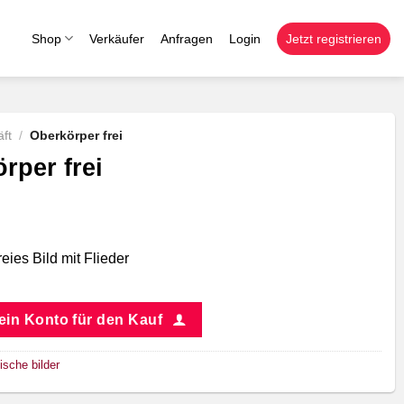
Shop
Verkäufer
Anfragen
Login
Jetzt registrieren
ft
/
Oberkörper frei
rper frei
eies Bild mit Flieder
 ein Konto für den Kauf
ische bilder