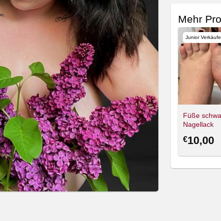
Mehr Pro
Junior Verkäufer
Junior Verkäufer
Junior Verkäufe
jennilinski
jennilinski
Füße schwa
Nylon
Sexy Strumpfhose
Nagellack
50,00
50,00
10,00
€
€
€