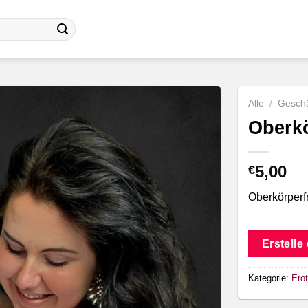
Alle
/
Geschä
Oberkö
5,00
€
Oberkörperfr
Erstelle
Kategorie:
Erot