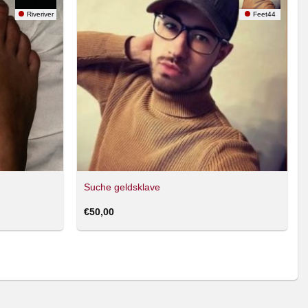
Riveriver
Feet44
Suche geldsklave
€
50,00