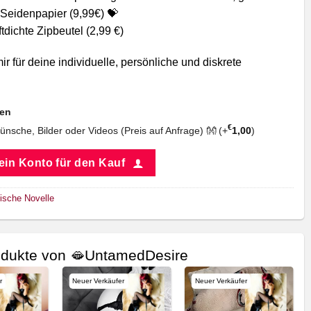
Seidenpapier (9,99€) 💝
ftdichte Zipbeutel (2,99 €)
ir für deine individuelle, persönliche und diskrete
nen
€
Wünsche, Bilder oder Videos (Preis auf Anfrage) 👐 (+
1,00
)
 ein Konto für den Kauf
ische Novelle
dukte von 🫦UntamedDesire
r
Neuer Verkäufer
Neuer Verkäufer