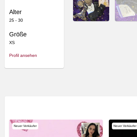
🫦UntamedDesire
🫦UntamedDes
Alter
25 - 30
Größe
Heißes
Heiße Nylonstrümpfe
Mikrofaserhöschen in
XS
schwarz
30,00
35,00
€
€
Profil ansehen
Neuer Verkäufer
Neuer Verkäufer