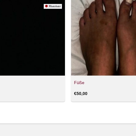
Riveriver
Füße
€
50,00