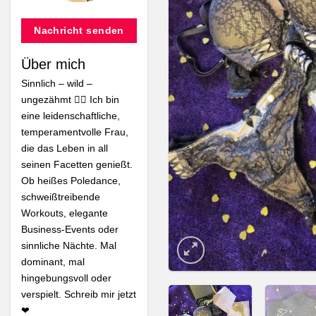
Nachricht senden
Über mich
Sinnlich – wild –
ungezähmt ❤️‍🔥 Ich bin
eine leidenschaftliche,
temperamentvolle Frau,
die das Leben in all
seinen Facetten genießt.
Ob heißes Poledance,
schweißtreibende
Workouts, elegante
Business-Events oder
sinnliche Nächte. Mal
dominant, mal
hingebungsvoll oder
Neuer Verkäufer
Neuer Verkäufer
verspielt. Schreib mir jetzt
❤