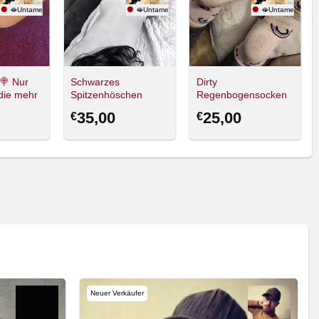
🫦UntamedDesire
🫦UntamedDesire
🫦UntamedDesir
 🍭 Nur
Schwarzes
Dirty
die mehr
Spitzenhöschen
Regenbogensocken
35,00
25,00
€
€
Neuer Verkäufer