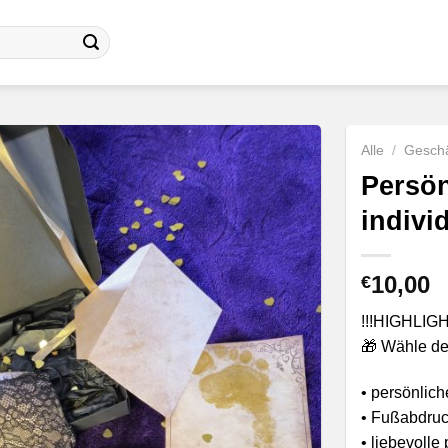
Alle
/
Geschä
Persö
indivi
10,00
€
!!!HIGHLIGH
🎁 Wähle de
• persönlich
• Fußabdruck
• liebevolle