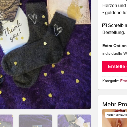
Herzen und 
• goldene lu
💌 Schreib m
Bestellung.
Extra Optio
individuelle 
Erstelle
Kategorie:
Erot
Mehr Pro
Neuer Verkäufer
Neuer Verkäufer
Neuer Verkäufe