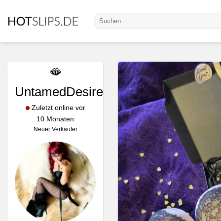
Zum
Suche
Inhalt
nach:
springen
🫦
UntamedDesire
Zuletzt online vor
10 Monaten
Neuer Verkäufer