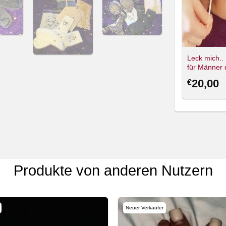
ire
🫦UntamedDesire
🫦UntamedDesire
Verführerischer roter
Glückssocken mit
Leck mich..
String
Katzenmotiv
für Männer 
wollen! ❤️‍🔥
35,00
28,00
20,00
€
€
€
Produkte von anderen Nutzern
Neuer Verkäufer