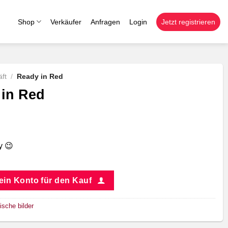
Shop
Verkäufer
Anfragen
Login
Jetzt registrieren
ft
/
Ready in Red
 in Red
y 😉
 ein Konto für den Kauf
ische bilder