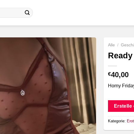
Alle
/
Geschä
Ready
40,00
€
Horny Frida
Erstelle
Kategorie:
Erot