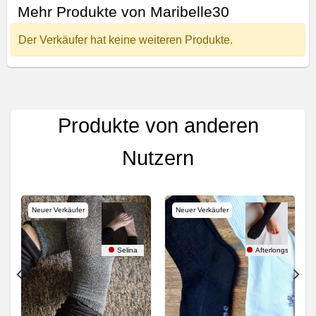
Mehr Produkte von Maribelle30
Der Verkäufer hat keine weiteren Produkte.
Produkte von anderen
Nutzern
Neuer Verkäufer
Neuer Verkäufer
ocks
Selina
Afterlongshift