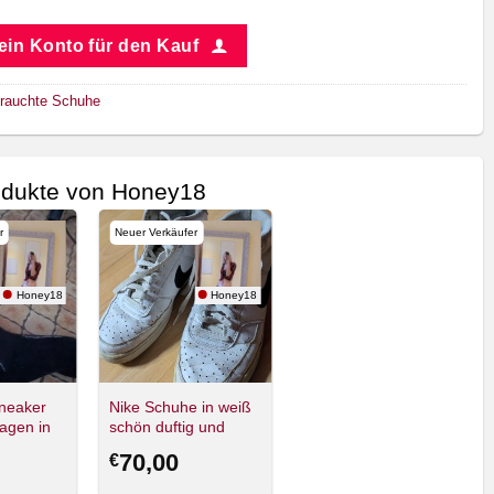
 ein Konto für den Kauf
rauchte Schuhe
odukte von Honey18
r
Neuer Verkäufer
Honey18
Honey18
neaker
Nike Schuhe in weiß
agen in
schön duftig und
lange Zeit
70,00
€
eingetragen