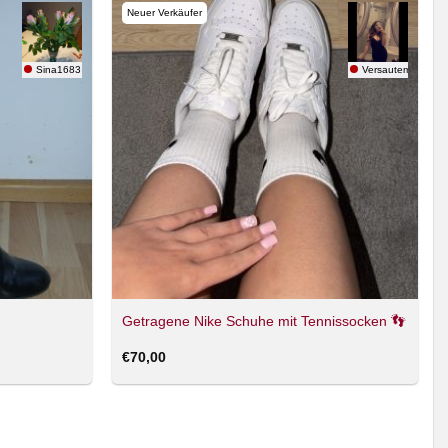
Neuer Verkäufer
Sina1683
Versautemaus
Getragene Nike Schuhe mit Tennissocken 👣
€
70,00