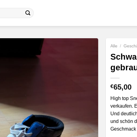
Alle
/
Geschä
Schwar
gebra
65,00
€
High top Sn
verkaufen. 
Und deutlich
und schön du
Geschmack fa