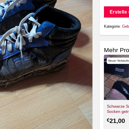
Erstelle
Kategorie:
Geb
Mehr Pr
Neuer Verkäufe
Schwarze S
Socken getr
43
21,00
€