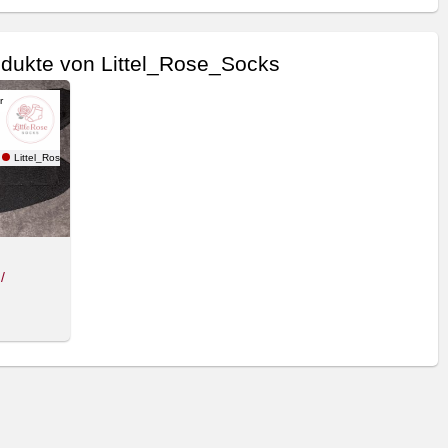
dukte von Littel_Rose_Socks
r
Littel_Rose_Socks
/
cken