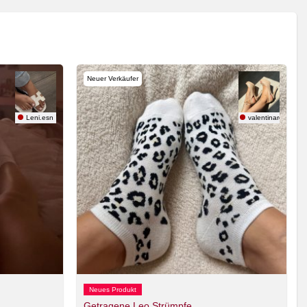
Neuer Verkäufer
Leni.esn
valentinarose
Neues Produkt
Getragene Leo Strümpfe