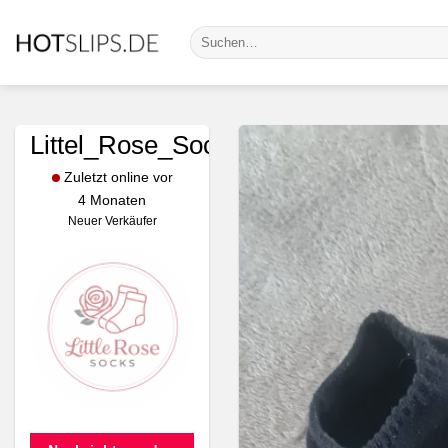
Zum
Suche
Inhalt
nach:
springen
Littel_Rose_Socks
Zuletzt online vor
4 Monaten
Neuer Verkäufer