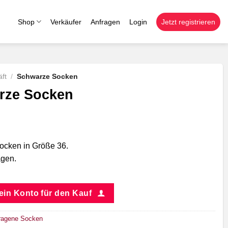
Shop
Verkäufer
Anfragen
Login
Jetzt registrieren
ft
/
Schwarze Socken
rze Socken
cken in Größe 36.
agen.
 ein Konto für den Kauf
ragene Socken