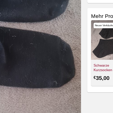
Mehr Pro
Neuer Verkäufe
Schwarze
Kurzsocken 
Sneaker-So
35,00
€