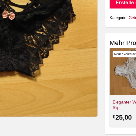
Erstelle
Kategorie:
Get
Mehr Pr
Neuer Verkäufer
Neuer Verkäufer
Neuer Verkäufe
FREIA _LO
FREIA _LO
Heiße Bilder im
Eleganter W
Heißes Lostplace
Hotelzimmer
Slip
25,00
15,00
25,00
€
€
€