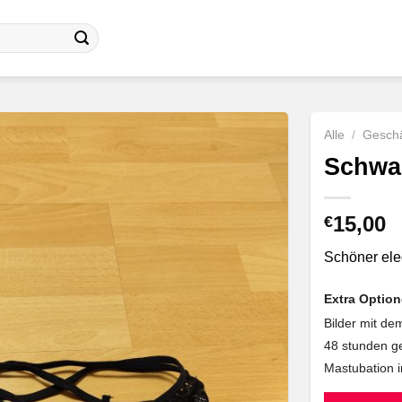
Alle
/
Geschä
Schwar
15,00
€
Schöner ele
Extra Optio
Bilder mit d
48 stunden g
Mastubation 