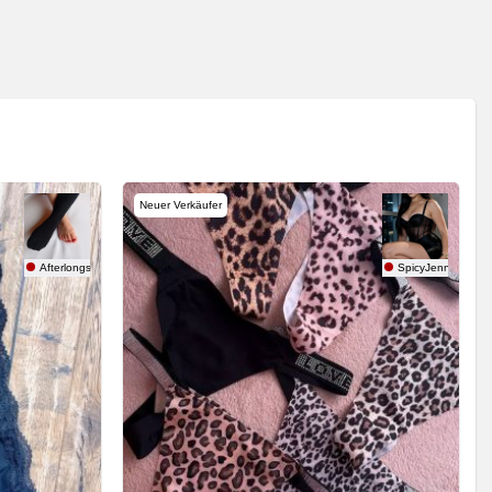
Neuer Verkäufer
Afterlongshift
SpicyJenny