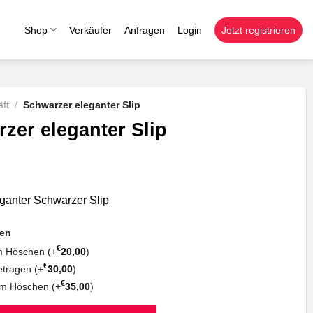
Shop
Verkäufer
Anfragen
Login
Jetzt registrieren
ft
/
Schwarzer eleganter Slip
zer eleganter Slip
ganter Schwarzer Slip
nen
€
em Höschen (+
20,00
)
€
etragen (+
30,00
)
€
im Höschen (+
35,00
)