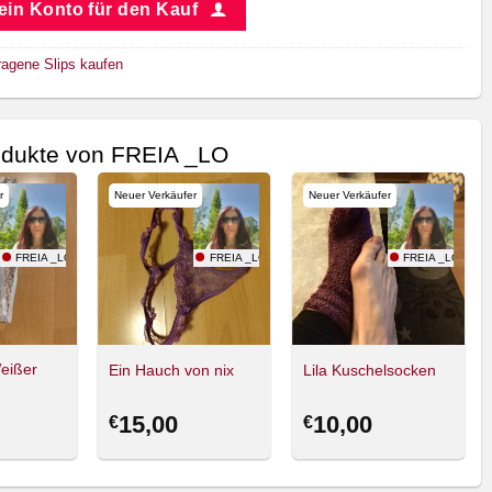
 ein Konto für den Kauf
ragene Slips kaufen
odukte von FREIA _LO
r
Neuer Verkäufer
Neuer Verkäufer
FREIA _LO
FREIA _LO
FREIA _LO
eißer
Ein Hauch von nix
Lila Kuschelsocken
15,00
10,00
€
€