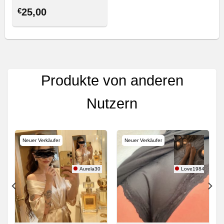
€
25,00
Produkte von anderen
Nutzern
Neuer Verkäufer
Neuer Verkäufer
n
Aurela30
Love1984