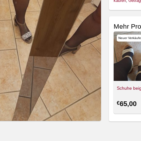
kaufen
,
Getrag
Mehr Pro
Neuer Verkäufe
Schuhe bei
65,00
€