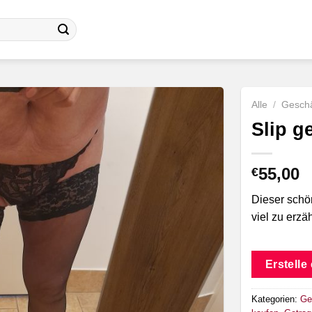
Alle
/
Geschä
Slip g
55,00
€
Dieser schön
viel zu erzä
Erstelle
Kategorien:
Ge