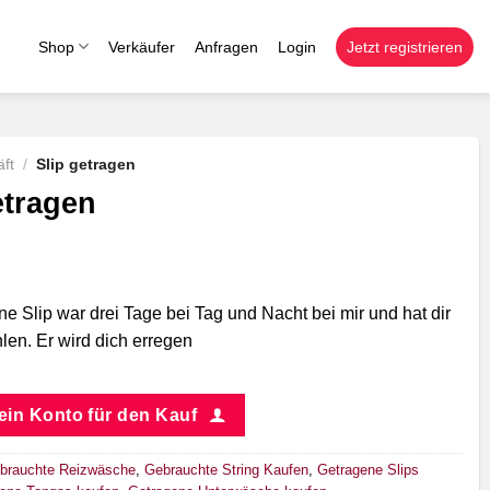
Shop
Verkäufer
Anfragen
Login
Jetzt registrieren
ft
/
Slip getragen
etragen
e Slip war drei Tage bei Tag und Nacht bei mir und hat dir
hlen. Er wird dich erregen
 ein Konto für den Kauf
brauchte Reizwäsche
,
Gebrauchte String Kaufen
,
Getragene Slips