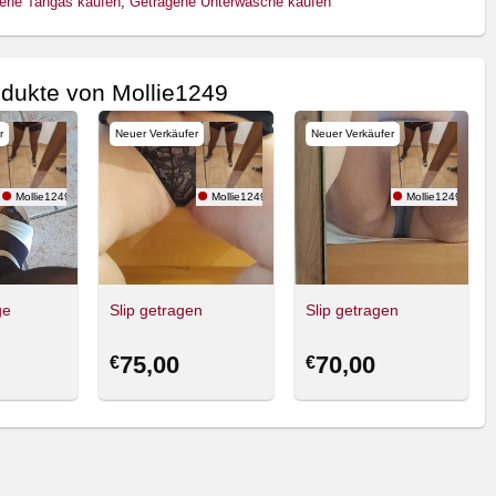
ene Tangas kaufen
,
Getragene Unterwäsche kaufen
dukte von Mollie1249
r
Neuer Verkäufer
Neuer Verkäufer
Mollie1249
Mollie1249
Mollie1249
ge
Slip getragen
Slip getragen
75,00
70,00
€
€