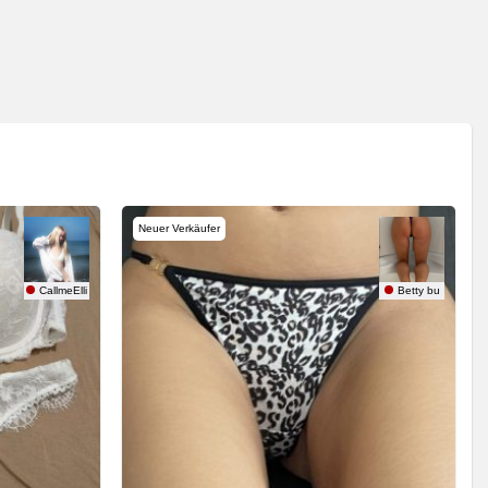
Neuer Verkäufer
CallmeElli
Betty bu