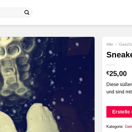
Alle
/
Geschä
Sneake
25,00
€
Diese süße
und sind mi
Erstelle
Kategorie:
Get