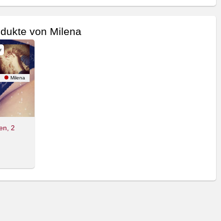
dukte von Milena
r
Milena
en, 2