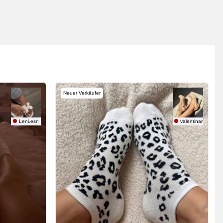
Neuer Verkäufer
Leni.esn
valentinarose