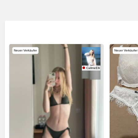
Neuer Verkäufer
Neuer Verkäufer
ptation
CallmeElli