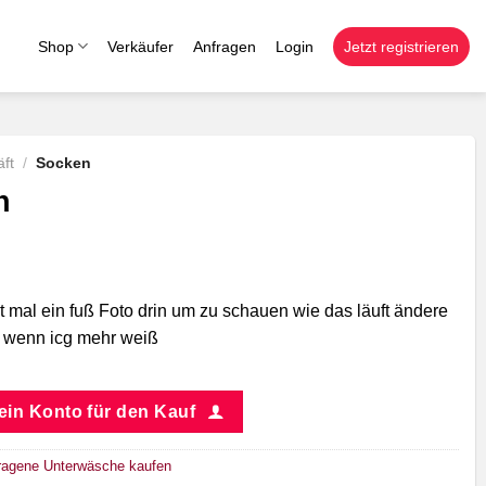
Shop
Verkäufer
Anfragen
Login
Jetzt registrieren
ft
/
Socken
n
t mal ein fuß Foto drin um zu schauen wie das läuft ändere
e wenn icg mehr weiß
 ein Konto für den Kauf
ragene Unterwäsche kaufen