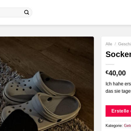
Alle
/
Geschä
Socke
40,00
€
Ich hahe ers
das sie tag
Erstelle
Kategorie:
Get