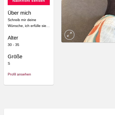
Nachricht senden
Über mich
Schreib mir deine
Neuer Verkäufer
Neuer Verkäufer
Wünsche, ich erfülle sie…
Theri-91
Theri-91
Alter
30 - 35
Größe
Bikini Oberteil
Fußbild
S
25,00
10,00
€
€
Profil ansehen