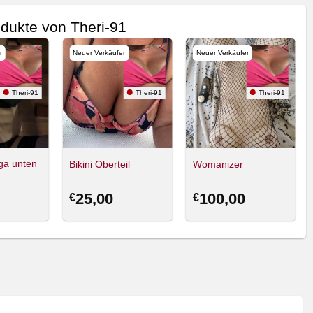
dukte von Theri-91
r
Neuer Verkäufer
Neuer Verkäufer
Theri-91
Theri-91
Theri-91
ga unten
Bikini Oberteil
Womanizer
25,00
100,00
€
€