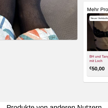
Mehr Pro
Neuer Verkäufer
Neuer Verkäufer
Neuer Verkäufe
Theri-91
Theri-91
Foto mit
BH und Tan
Foto mit Netz
Unterwäsche
mit Loch
10,00
10,00
50,00
€
€
€
Produkte von anderen Nutzern