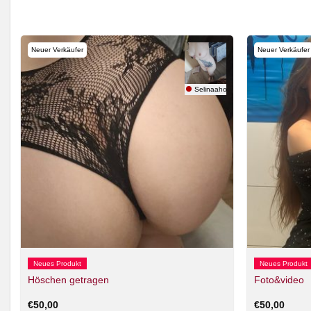
Neuer Verkäufer
Neuer Verkäufer
nda
Selinaahot26
Neues Produkt
Neues Produkt
Höschen getragen
Foto&video
€
50,00
€
50,00