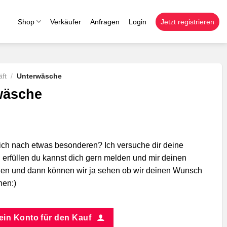
Shop
Verkäufer
Anfragen
Login
Jetzt registrieren
ft
/
Unterwäsche
wäsche
ich nach etwas besonderen? Ich versuche dir deine
erfüllen du kannst dich gern melden und mir deinen
n und dann können wir ja sehen ob wir deinen Wunsch
nen:)
 ein Konto für den Kauf