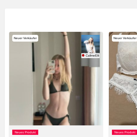
Neuer Verkäufer
Neuer Verkäufer
ptation
CallmeElli
Neues Produkt
Neues Produkt